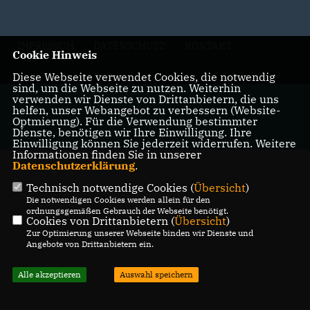
IMPRESSUM
DATENSCHUTZ
KONTAKT
Cookie Hinweis
Diese Webseite verwendet Cookies, die notwendig
sind, um die Webseite zu nutzen. Weiterhin
@2026 CDU Kreisverband Stendal
verwenden wir Dienste von Drittanbietern, die uns
helfen, unser Webangebot zu verbessern (Website-
Alle Rechte vorbehalten.
Optmierung). Für die Verwendung bestimmter
Dienste, benötigen wir Ihre Einwilligung. Ihre
Einwilligung können Sie jederzeit widerrufen. Weitere
REALISATION: SHARKNESS MEDIA GMBH & CO. KG
Informationen finden Sie in unserer
Datenschutzerklärung
.
Technisch notwendige Cookies (
Übersicht
)
Die notwendigen Cookies werden allein für den
ordnungsgemäßen Gebrauch der Webseite benötigt.
Cookies von Drittanbietern (
Übersicht
)
Zur Optimierung unserer Webseite binden wir Dienste und
Angebote von Drittanbietern ein.
Alle akzeptieren
Auswahl speichern