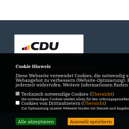
Cookie Hinweis
Homepage des CDU Kreisverbandes Stendal
Diese Webseite verwendet Cookies, die notwendig si
Webangebot zu verbessern (Website-Optmierung). Fü
jederzeit widerrufen. Weitere Informationen finden
Technisch notwendige Cookies (
Übersicht
)
IMPRESSUM
DATENSCHUTZ
KONTAKT
Die notwendigen Cookies werden allein für den ordnungsgemäßen 
Cookies von Drittanbietern (
Übersicht
)
Zur Optimierung unserer Webseite binden wir Dienste und Angebot
Alle akzeptieren
Auswahl speichern
@2026 CDU Kreisverba
Alle Rechte 