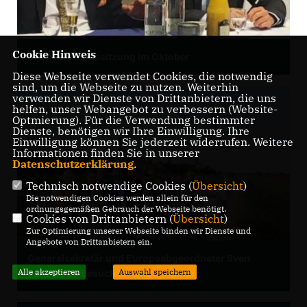
Cookie Hinweis
Kreisvorstandssitzung im Oktober
Diese Webseite verwendet Cookies, die notwendig
sind, um die Webseite zu nutzen. Weiterhin
verwenden wir Dienste von Drittanbietern, die uns
helfen, unser Webangebot zu verbessern (Website-
Optmierung). Für die Verwendung bestimmter
Dienste, benötigen wir Ihre Einwilligung. Ihre
Einwilligung können Sie jederzeit widerrufen. Weitere
Informationen finden Sie in unserer
Datenschutzerklärung
.
Technisch notwendige Cookies (
Übersicht
)
Die notwendigen Cookies werden allein für den
ordnungsgemäßen Gebrauch der Webseite benötigt.
Cookies von Drittanbietern (
Übersicht
)
Zur Optimierung unserer Webseite binden wir Dienste und
Angebote von Drittanbietern ein.
Generalsekretär und Europaabgeordneter Sven
Alle akzeptieren
Auswahl speichern
Schulze zu Besuch in Tangermünde