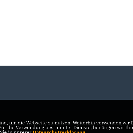
nd, um die Webseite zu nutzen. Weiterhin verwenden wir Di
r die Verwendung bestimmter Dienste, benötigen wir Ihre 
 Sie in unserer
Datenschutzerklärung
.