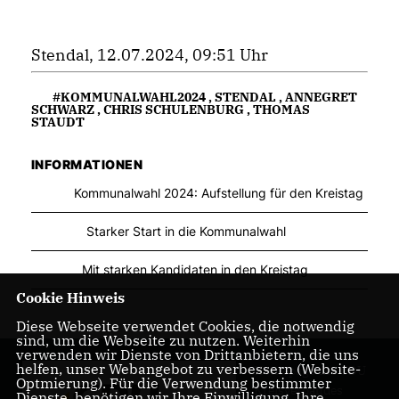
Stendal, 12.07.2024, 09:51 Uhr
#KOMMUNALWAHL2024
,
STENDAL
,
ANNEGRET
SCHWARZ
,
CHRIS SCHULENBURG
,
THOMAS
STAUDT
INFORMATIONEN
Kommunalwahl 2024: Aufstellung für den Kreistag
Starker Start in die Kommunalwahl
Mit starken Kandidaten in den Kreistag
Cookie Hinweis
Diese Webseite verwendet Cookies, die notwendig
sind, um die Webseite zu nutzen. Weiterhin
verwenden wir Dienste von Drittanbietern, die uns
helfen, unser Webangebot zu verbessern (Website-
Homepage des CDU
Optmierung). Für die Verwendung bestimmter
Kreisverbandes
Dienste, benötigen wir Ihre Einwilligung. Ihre